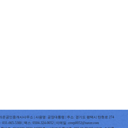
라온공인중개사사무소 | 사용명: 공장대통령 | 주소: 경기도 평택시 탄현로 274
31-665-5300 | 팩스: 0504-324-0052 | 이메일: creep0052@naver.com