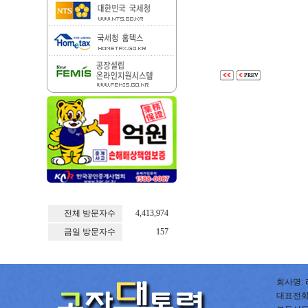
전체 방문자수
4,413,974
금일 방문자수
157
회사명: 
대표전화: 0