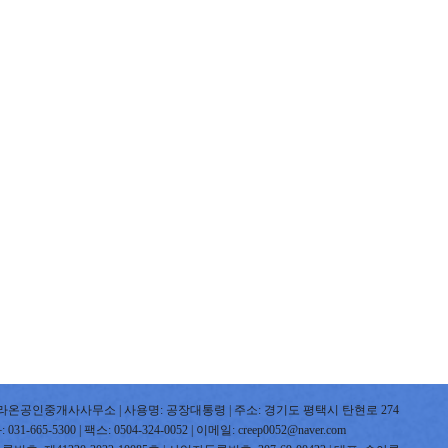
라온공인중개사사무소 | 사용명: 공장대통령 | 주소: 경기도 평택시 탄현로 274
31-665-5300 | 팩스: 0504-324-0052 | 이메일: creep0052@naver.com