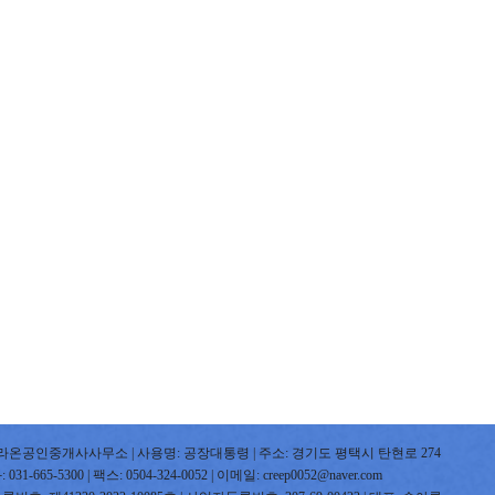
라온공인중개사사무소 | 사용명: 공장대통령 | 주소: 경기도 평택시 탄현로 274
31-665-5300 | 팩스: 0504-324-0052 | 이메일: creep0052@naver.com